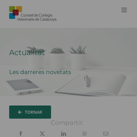
Skip
to
content
Actualitat
Les darreres novetats
TORNAR
Compartir: