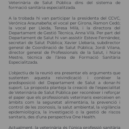
Veterinària de Salut Pública dins del sistema de
formació sanitària especialitzada.
A la trobada hi van participar la presidenta del CCVC,
Verónica Araunabeña; el vocal per Girona, Ramon Cedó;
la vocal per Lleida, Teresa Milà, i la directora del
Departament de Gestió Tècnica, Anna Vilà. Per part del
Departament de Salut hi van assistir Esteve Fernández,
secretari de Salut Pública; Xavier Llebaria, subdirector
general de Coordinació de Salut Pública; Jordi Vilana,
director general de Professionals de la Salut, i Núria
Mestre, tècnica de l’àrea de Formació Sanitària
Especialitzada.
L’objectiu de la reunió era presentar els arguments que
sustenten aquesta reivindicació i conèixer la
predisposició del Departament de Salut a donar-hi
suport. La proposta planteja la creació de l’especialitat
de Veterinària de Salut Pública per reconèixer i reforçar
el paper que els professionals veterinaris exerceixen en
àmbits com la seguretat alimentària, la prevenció i
control de les zoonosis, la salut ambiental, la vigilància
epidemiològica, la investigació o la gestió de riscos
sanitaris, des d’una perspectiva One Health.
Actualment, la veterinària és l’única professió sanitària