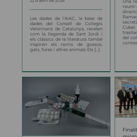
22 d'abril de 2026
Una re
reuni
direct
Ramad
Les dades de l’AIAC, la base de
secre
dades del Consell de Col·legis
Cubel.
Veterinaris de Catalunya, revelen
trasll
com la llegenda de Sant Jordi i
del col
els clàssics de la literatura també
context 
inspiren els noms de gossos,
gats, fures i altres animals Els [...]
Finalitza la primera
alans
microcredencial sobre
alori
gestió de colònies
mar
Pr
felines, organitzada per
eial
la UAB i el Consell
 els
notícies
V
Fin
micro