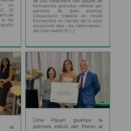
de 300 veterinaris han gaudit de
in un
formacions gratuïtes ofertes per
AC. El
ponents de gran prestigi
aris de
L’Associació treballa en noves
la 13a
formacions en l’àmbit de la salut
ografia
emocional dels i les veterinàries i
del One Health El [...]
nya la
 del
 TFG
a One
studi
el Nil
Gina Pijuan guanya la
primera edició del Premi al
a al