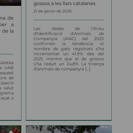
gossos a les llars catalanes
21 de gener de 2026
ama de
per a
Les dades de l’Arxiu
 de la
d’Identificació d’Animals de
Companyia (AIAC) del 2025
confirmen la tendència: el
nombre de gats registrats s’ha
incrementat un 41,9% des del
2021, mentre que el de gossos
Galatea
s’ha reduït un 24,8% La tinença
la UAB
d’animals de companyia [...]
aquest
ons de
ipació
 salut
ograma
eçat a