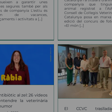
ibueixen a garantir unes
companyia que tingu
ces segures també per als
animal registrat a l’AI
s de companyia L'estiu és
Consell de Col·legis Veterin
ònim de vacances,
Catalunya posa en marxa 
aments i activitats a [...]
edició del concurs de fot
«El món [...]
Gina Pijuan gua
El CCVC trasllada al
primera edició
partament de Salut
Premi al millor
a proposta de crear
amb perspectiv
l’especialitat de
Health per un e
Veterinària de Salut
sobre la febre d
Pública
Occidental
ntibiòtic al zel: 26 vídeos
notícies
notícies
ntendre la veterinària
humor
El CCVC trasllad