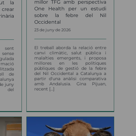
millor TFG amb perspectiva
ut la
One Health per un estudi
rear
sobre la febre del Nil
inària
Occidental
23 de juny de 2026
El treball aborda la relació entre
a sent
canvi climàtic, salut pública i
a sense
malalties emergents, i proposa
egulada
millores en les polítiques
rmació
públiques de gestió de la febre
tzada
del Nil Occidental a Catalunya a
ell de
partir d'una anàlisi comparativa
talunya
amb Andalusia. Gina Pijuan,
de juny
recent [...]
 del
ular
onsell