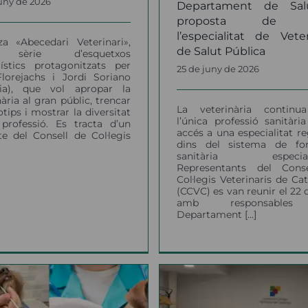
juny de 2026
Departament de Sal
proposta de c
l’especialitat de Veter
tza «Abecedari Veterinari»,
de Salut Pública
sèrie d’esquetxos
ístics protagonitzats per
25 de juny de 2026
lorejachs i Jordi Soriano
nia), que vol apropar la
nària al gran públic, trencar
La veterinària continu
otips i mostrar la diversitat
l’única professió sanitàri
professió. Es tracta d’un
accés a una especialitat r
te del Consell de Col·legis
dins del sistema de fo
sanitària especiali
Representants del Cons
Col·legis Veterinaris de Ca
(CCVC) es van reunir el 22 
amb responsables
Departament [...]
Dermatosi Nod
Contagiosa: el C