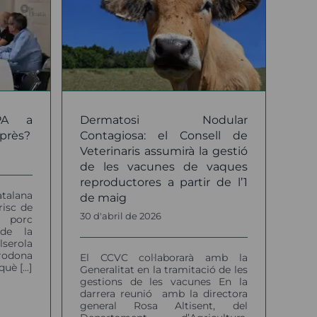
ssumirà
vacunes
partir
ig
PA a
Dermatosi Nodular
près?
Contagiosa: el Consell de
Veterinaris assumirà la gestió
de les vacunes de vaques
reproductores a partir de l’1
atalana
de maig
risc de
30 d'abril de 2026
l porc
 de la
lserola
rodona
El CCVC col·laborarà amb la
è [...]
Generalitat en la tramitació de les
gestions de les vacunes En la
darrera reunió amb la directora
general Rosa Altisent, del