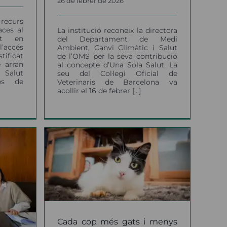
26 de febrer de 2026
 recurs
aces al
La institució reconeix la directora
ut en
del Departament de Medi
l’accés
Ambient, Canvi Climàtic i Salut
tificat
de l’OMS per la seva contribució
e arran
al concepte d’Una Sola Salut. La
 Salut
seu del Col·legi Oficial de
ces de
Veterinaris de Barcelona va
acollir el 16 de febrer [...]
ats i
s llars
Cada cop més gats i menys