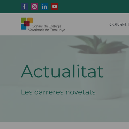
Skip
to
Facebook
Instagram
LinkedIn
YouTube
content
CONSEL
Actualitat
Les darreres novetats