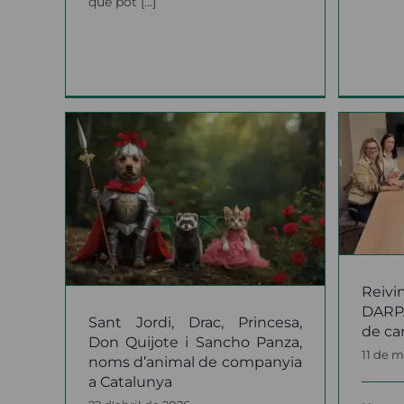
que pot [...]
Reivindiquem davant
c,
del DARPA el paper del
ote i
pl
veterinari de camp en
oms
la sanitat animal
anyia
notícies
Reiv
DARPA
Sant Jordi, Drac, Princesa,
de ca
Don Quijote i Sancho Panza,
11 de 
noms d’animal de companyia
a Catalunya