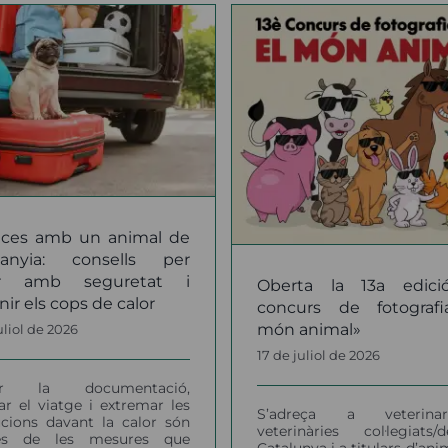
Renovem el no
conveni amb A
erta la 13a edició del
per seguir impuls
oncurs de fotografia
formació d’excel·
«El món animal»
del col·lectiu vet
notícies
notícies
nces amb un animal de
anyia: consells per
jar amb seguretat i
Oberta la 13a edici
ir els cops de calor
concurs de fotografi
món animal»
uliol de 2026
17 de juliol de 2026
sar la documentació,
ar el viatge i extremar les
S’adreça a veterina
cions davant la calor són
veterinàries col·legiats
es de les mesures que
Catalunya i a titulars d’ani