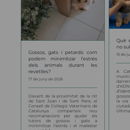
Què és l’ADN caní i per
ards:
què no substitueix el
itzar
Ca
microxip?
mals
notícies
les?
Què é
no su
Gossos, gats i petards: com
15 de j
podem minimitzar l’estrès
dels animals durant les
A Cat
revetlles?
munic
17 de juny de 2026
darre
d’AD
d’ide
gosso
Davant de la proximitat de la nit
la via
de Sant Joan i de Sant Pere, el
ciutad
Consell de Col·legis Veterinaris de
Últimam
Catalunya comparteix nou
recomanacions per ajudar els
tutors de gossos i gats a
minimitzar l’estrès i el malestar