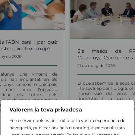
Sis mesos de PPA a
de Veterinaris a
talunya: Què n’hem
la gestió de les 
après?
de vaques
reproductores a 
notícies
de l’1 de ma
s l’ADN caní i per què
notícies
bstitueix el microxip?
Sis mesos de P
uny de 2026
Catalunya: Què n’hem a
21 de maig de 2026
alunya, una vintena de
ipis han implantat en els
El que sabem de la soca c
rs anys censos municipals
i la seva epidemiologia, el 
N caní amb l’objectiu
transmissió del virus a
ntificar els tutors dels
domèstic i la gestió
s que deixen excrements a
població de senglars a Col
 pública i fomentar que la
van centrar una taula 
Valorem la teva privadesa
ania sigui més responsable.
organitzada pel Consell en qu
ent, des [...]
Fem servir cookies per millorar la vostra experiència de
navegació, publicar anuncis o contingut personalitzats