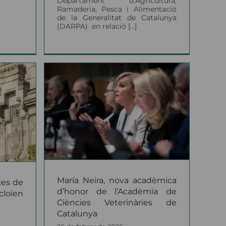
Departament d’Agricultura,
Ramaderia, Pesca i Alimentació
de la Generalitat de Catalunya
(DARPA) en relació [...]
nova
nor de
ències
de
María Neira, nova acadèmica
ces de
d’honor de l’Acadèmia de
cloïen
Ciències Veterinàries de
Catalunya