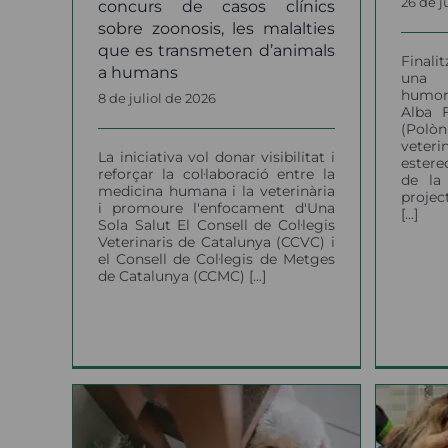
26 de 
concurs de casos clínics
sobre zoonosis, les malalties
que es transmeten d’animals
Finali
a humans
una 
humor
8 de juliol de 2026
Alba F
(Polò
veteri
La iniciativa vol donar visibilitat i
estere
reforçar la col·laboració entre la
de la 
medicina humana i la veterinària
projec
i promoure l'enfocament d'Una
[...]
Sola Salut El Consell de Col·legis
Veterinaris de Catalunya (CCVC) i
el Consell de Col·legis de Metges
de Catalunya (CCMC) [...]