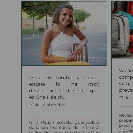
Vacances amb un
t
animal de companyia:
hi ha
Ob
consells per viatjar amb
ment
c
seguretat i prevenir els
ne
cops de calor
notícies
Vaca
comp
«Fora de l’àmbit veterinari
viat
encara hi ha molt
preven
desconeixement sobre què
és One Health»
27 de j
29 de juliol de 2026
Revi
prepar
Gina Pijuan Escoda, guanyadora
precau
de la primera edició del Premi al
algun
millor TFG amb perspectiva One