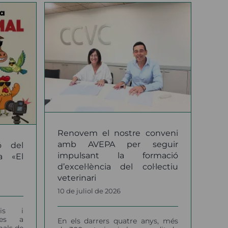
stre
VEPA
ant la
lència
erinari
Renovem el nostre conveni
amb AVEPA per seguir
ó del
impulsant la formació
a «El
d’excel·lència del col·lectiu
veterinari
10 de juliol de 2026
ris i
/des a
En els darrers quatre anys, més
mals de