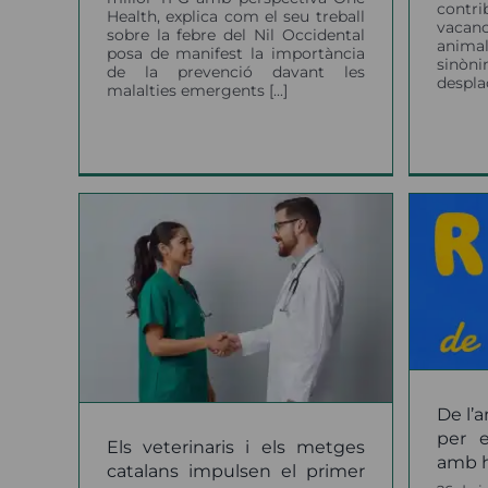
contr
Health, explica com el seu treball
vacan
sobre la febre del Nil Occidental
animal
posa de manifest la importància
sin
de la prevenció davant les
desplaç
malalties emergents [...]
els
ns
De l’antibiòtic al zel: 26
mer
De
vídeos per entendre la
ínics
l
veterinària amb humor
les
s
notícies
als a
De l’a
per e
Els veterinaris i els metges
amb 
catalans impulsen el primer