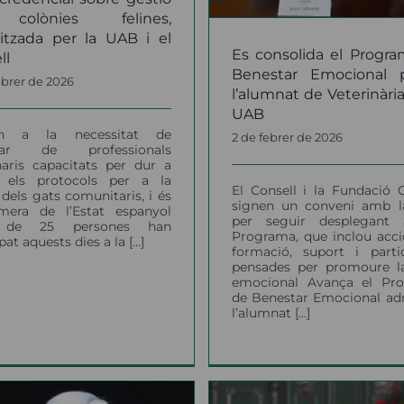
notícies
colònies felines,
itzada per la UAB i el
Es consolida el Progr
ll
Benestar Emocional 
ebrer de 2026
l’alumnat de Veterinària
UAB
on a la necessitat de
2 de febrer de 2026
osar de professionals
naris capacitats per dur a
 els protocols per a la
El Consell i la Fundació 
 dels gats comunitaris, i és
signen un conveni amb 
imera de l’Estat espanyol
per seguir desplegant 
 de 25 persones han
Programa, que inclou acci
pat aquests dies a la [...]
formació, suport i partic
pensades per promoure la
emocional Avança el Pr
de Benestar Emocional adr
l’alumnat [...]