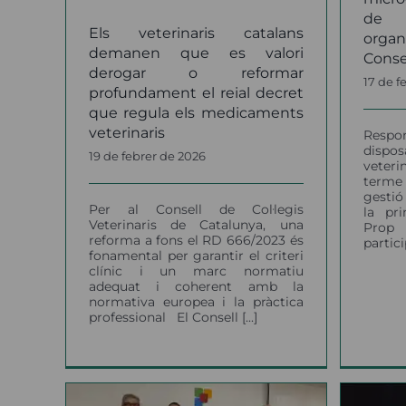
de 
Els veterinaris catalans
organ
demanen que es valori
Conse
derogar o reformar
17 de f
profundament el reial decret
que regula els medicaments
veterinaris
Resp
disp
19 de febrer de 2026
veteri
terme
gestió
Per al Consell de Col·legis
la pr
Veterinaris de Catalunya, una
Prop
reforma a fons el RD 666/2023 és
partici
fonamental per garantir el criteri
clínic i un marc normatiu
adequat i coherent amb la
normativa europea i la pràctica
professional El Consell [...]