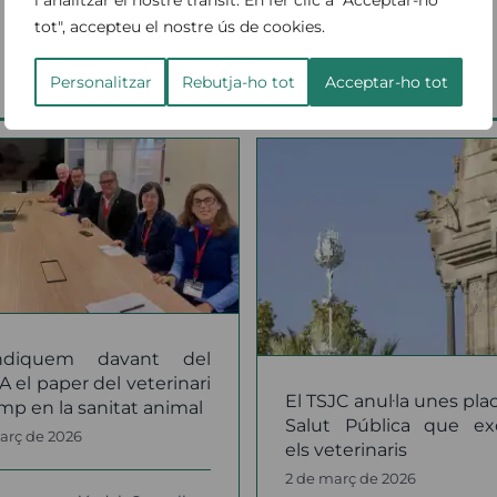
i analitzar el nostre trànsit. En fer clic a "Acceptar-ho
tot", accepteu el nostre ús de cookies.
Personalitzar
Rebutja-ho tot
Acceptar-ho tot
María Neira, 
El TSJC anul·la unes
acadèmica d’ho
aces de Salut Pública
l’Acadèmia de Ci
que excloïen els
Veterinàries 
veterinaris
Catalunya
notícies
notícies
indiquem davant del
 el paper del veterinari
El TSJC anul·la unes pla
mp en la sanitat animal
Salut Pública que ex
març de 2026
els veterinaris
2 de març de 2026