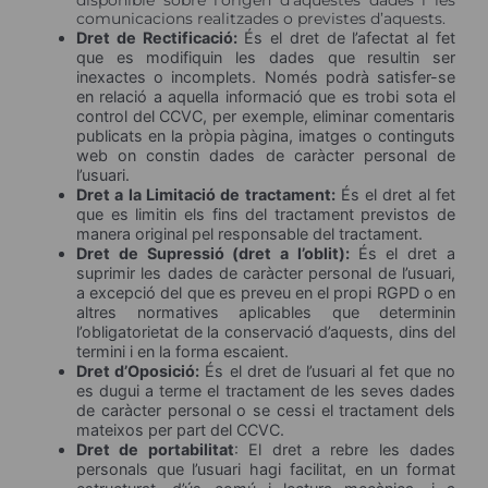
disponible sobre l’origen d’aquestes dades i les
comunicacions realitzades o previstes d’aquests.
Dret de Rectificació:
És el dret de l’afectat al fet
que es modifiquin les dades que resultin ser
inexactes o incomplets. Només podrà satisfer-se
en relació a aquella informació que es trobi sota el
control del CCVC, per exemple, eliminar comentaris
publicats en la pròpia pàgina, imatges o continguts
web on constin dades de caràcter personal de
l’usuari.
Dret a la Limitació de tractament:
És el dret al fet
que es limitin els fins del tractament previstos de
manera original pel responsable del tractament.
Dret de Supressió (dret a l’oblit):
És el dret a
suprimir les dades de caràcter personal de l’usuari,
a excepció del que es preveu en el propi RGPD o en
altres normatives aplicables que determinin
l’obligatorietat de la conservació d’aquests, dins del
termini i en la forma escaient.
Dret d’Oposició:
És el dret de l’usuari al fet que no
es dugui a terme el tractament de les seves dades
de caràcter personal o se cessi el tractament dels
mateixos per part del CCVC.
Dret de portabilitat
: El dret a rebre les dades
personals que l’usuari hagi facilitat, en un format