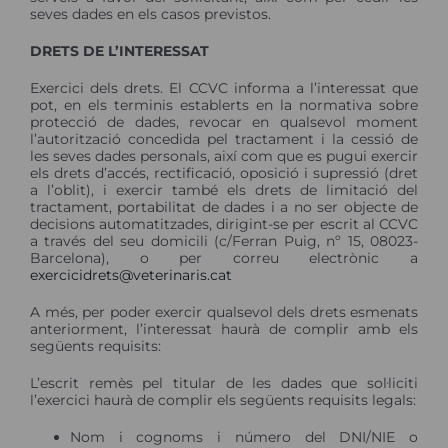
seves dades en els casos previstos.
DRETS DE L’INTERESSAT
Exercici dels drets. El CCVC informa a l’interessat que
pot, en els terminis establerts en la normativa sobre
protecció de dades, revocar en qualsevol moment
l’autorització concedida pel tractament i la cessió de
les seves dades personals, així com que es pugui exercir
els drets d’accés, rectificació, oposició i supressió (dret
a l’oblit), i exercir també els drets de limitació del
tractament, portabilitat de dades i a no ser objecte de
decisions automatitzades, dirigint-se per escrit al CCVC
a través del seu domicili (c/Ferran Puig, nº 15, 08023-
Barcelona), o per correu electrònic a
exercicidrets@veterinaris.cat
A més, per poder exercir qualsevol dels drets esmenats
anteriorment, l’interessat haurà de complir amb els
següents requisits:
L’escrit remès pel titular de les dades que sol·liciti
l’exercici haurà de complir els següents requisits legals:
Nom i cognoms i número del DNI/NIE o