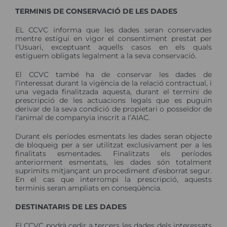
TERMINIS DE CONSERVACIÓ DE LES DADES
EL CCVC informa que les dades seran conservades
mentre estigui en vigor el consentiment prestat per
l’Usuari, exceptuant aquells casos en els quals
estiguem obligats legalment a la seva conservació.
El CCVC també ha de conservar les dades de
l’interessat durant la vigència de la relació contractual, i
una vegada finalitzada aquesta, durant el termini de
prescripció de les actuacions legals que es puguin
derivar de la seva condició de propietari o posseïdor de
l’animal de companyia inscrit a l’AIAC.
Durant els períodes esmentats les dades seran objecte
de bloqueig per a ser utilitzat exclusivament per a les
finalitats esmentades. Finalitzats els períodes
anteriorment esmentats, les dades són totalment
suprimits mitjançant un procediment d’esborrat segur.
En el cas que interrompi la prescripció, aquests
terminis seran ampliats en conseqüència.
DESTINATARIS DE LES DADES
El CCVC podrà cedir a tercers les dades dels interessats