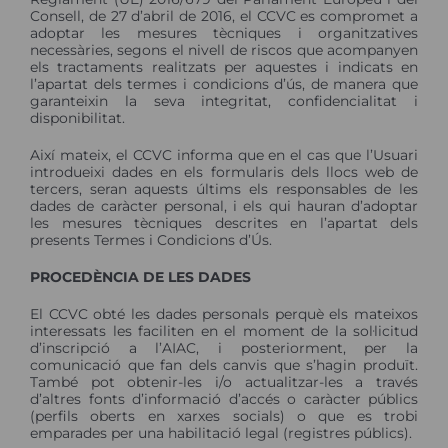
Consell, de 27 d’abril de 2016, el CCVC es compromet a
adoptar les mesures tècniques i organitzatives
necessàries, segons el nivell de riscos que acompanyen
els tractaments realitzats per aquestes i indicats en
l’apartat dels termes i condicions d’ús, de manera que
garanteixin la seva integritat, confidencialitat i
disponibilitat.
Així mateix, el CCVC informa que en el cas que l’Usuari
introdueixi dades en els formularis dels llocs web de
tercers, seran aquests últims els responsables de les
dades de caràcter personal, i els qui hauran d’adoptar
les mesures tècniques descrites en l’apartat dels
presents Termes i Condicions d’Ús.
PROCEDÈNCIA DE LES DADES
El CCVC obté les dades personals perquè els mateixos
interessats les faciliten en el moment de la sol·licitud
d’inscripció a l’AIAC, i posteriorment, per la
comunicació que fan dels canvis que s’hagin produït.
També pot obtenir-les i/o actualitzar-les a través
d’altres fonts d’informació d’accés o caràcter públics
(perfils oberts en xarxes socials) o que es trobi
emparades per una habilitació legal (registres públics).