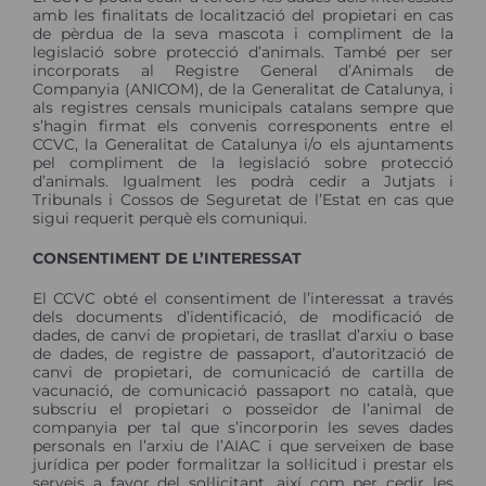
amb les finalitats de localització del propietari en cas
de pèrdua de la seva mascota i compliment de la
legislació sobre protecció d’animals. També per ser
incorporats al Registre General d’Animals de
Companyia (ANICOM), de la Generalitat de Catalunya, i
als registres censals municipals catalans sempre que
s’hagin firmat els convenis corresponents entre el
CCVC, la Generalitat de Catalunya i/o els ajuntaments
pel compliment de la legislació sobre protecció
d’animals. Igualment les podrà cedir a Jutjats i
Tribunals i Cossos de Seguretat de l’Estat en cas que
sigui requerit perquè els comuniqui.
CONSENTIMENT DE L’INTERESSAT
El CCVC obté el consentiment de l’interessat a través
dels documents d’identificació, de modificació de
dades, de canvi de propietari, de trasllat d’arxiu o base
de dades, de registre de passaport, d’autorització de
canvi de propietari, de comunicació de cartilla de
vacunació, de comunicació passaport no català, que
subscriu el propietari o posseïdor de l’animal de
companyia per tal que s’incorporin les seves dades
personals en l’arxiu de l’AIAC i que serveixen de base
jurídica per poder formalitzar la sol·licitud i prestar els
serveis a favor del sol·licitant, així com per cedir les