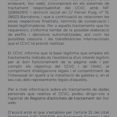
endavant, lloc web), s’incorporarà en els sistemes de
tractament responsabilitat del CCVC amb NIF
Q5856091C i domicili social en C/ Ferran Puig, nº 15,
08023-Barcelona, i que a continuació es relacionen les
seves respectives finalitats, terminis de conservació i
bases legitimadores. Per a aquells tractaments que ho
requereixin, s’informa també de la possible elaboració
de perfils i decisions automatitzades, així com les
possibles cessions i les transferències internacionals
que el CCVC té previst realitzar.
El CCVC informa que la base legítima que empara els
tractaments indicats és l’existència d’un interès legítim
per al bon funcionament de la pàgina web i per
complir els objectius del CCVC i de l’AIAC, el
compliment d’obligacions legals i el consentiment de
l’interessat en quant a la instal·lació de galetes o, en el
seu cas, dels representants legals d’aquests.
Per a més informació sobre els tractaments de dades
personals que realitza el CCVC, podeu dirigir-vos a
l’apartat de
Registre d’activitats de tractament
del lloc
web.
D’acord amb el que s’estableix per l’article 32 del citat
Reglament (UE) 2016/679 del Parlament Europeu i del