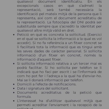
qualsevol document identificatiu. En els
excepcionals casos en què s’admeti la
representació, serà també necessària la
identificació pel mateix mitjà de la persona que li
representa, així com el document acreditatiu de
la representació. La fotocòpia del DNI podrà ser
substituïda sempre que s’acrediti la identitat per
qualsevol altre mitjà vàlid en dret.
Petició en què es concreta la sol·licitud. (Exercici
en el qual se sol·licita la informació a la qual es vol
accedir). Si no fa referència a un fitxer concret se
li facilitarà tota la informació que es tingui amb
les seves dades de caràcter personal. Si sol·licita
informació d’un fitxer en concret, només la
informació d’aquest fitxer.
Si sol·licita informació relativa a un tercer mai es
podrà facilitar. Si ho sol·licita per telèfon se li
indicarà que ho faci per escrit i se l’informarà de
com ho pot fer i l’adreça a la qual ha d’enviar-ho.
Mai se li donarà informació per telèfon.
Domicili a l’efecte de notificacions.
Data i signatura del sol·licitant.
Documents acreditatius de la petició que
formula.
L’interessat ha d’utilitzar qualsevol mitjà que
permeti acreditar l’enviament i la recepció de la
sol·licitud.