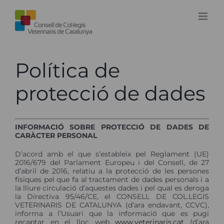
Skip
to
content
Política de
protecció de dades
INFORMACIÓ SOBRE PROTECCIÓ DE DADES DE
CARÀCTER PERSONAL
D’acord amb el que s’estableix pel Reglament (UE)
2016/679 del Parlament Europeu i del Consell, de 27
d’abril de 2016, relatiu a la protecció de les persones
físiques pel que fa al tractament de dades personals i a
la lliure circulació d’aquestes dades i pel qual es deroga
la Directiva 95/46/CE, el CONSELL DE COL.LEGIS
VETERINARIS DE CATALUNYA (d’ara endavant, CCVC),
informa a l’Usuari que la informació que es pugi
recaptar en el lloc web
www.veterinaris.cat
(d’ara