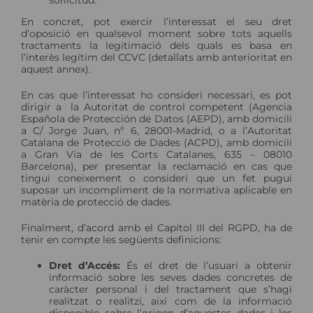
En concret, pot exercir l’interessat el seu dret
d’oposició en qualsevol moment sobre tots aquells
tractaments la legitimació dels quals es basa en
l’interès legítim del CCVC (detallats amb anterioritat en
aquest annex).
En cas que l’interessat ho consideri necessari, es pot
dirigir a la Autoritat de control competent (Agencia
Española de Protección de Datos (AEPD), amb domicili
a C/ Jorge Juan, nº 6, 28001-Madrid, o a l’Autoritat
Catalana de Protecció de Dades (ACPD), amb domicili
a Gran Via de les Corts Catalanes, 635 – 08010
Barcelona), per presentar la reclamació en cas que
tingui coneixement o consideri que un fet pugui
suposar un incompliment de la normativa aplicable en
matèria de protecció de dades.
Finalment, d’acord amb el Capítol III del RGPD, ha de
tenir en compte les següents definicions:
Dret d’Accés:
És el dret de l’usuari a obtenir
informació sobre les seves dades concretes de
caràcter personal i del tractament que s’hagi
realitzat o realitzi, així com de la informació