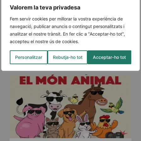
Valorem la teva privadesa
Fem servir cookies per millorar la vostra experiència de
Vacances amb un animal de
navegació, publicar anuncis o contingut personalitzats i
companyia: consells per viatjar amb
analitzar el nostre trànsit. En fer clic a "Acceptar-ho tot",
seguretat i prevenir els cops de calor
accepteu el nostre ús de cookies.
Revisar la documentació, preparar el viatge i
extremar les precaucions davant la calor són
Personalitzar
Rebutja-ho tot
Acceptar-ho tot
algunes de les mesures que contribueixen [...]