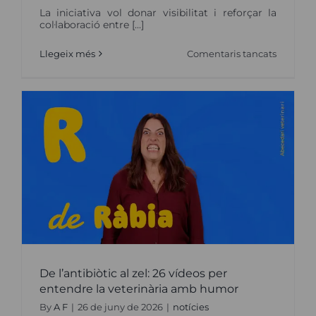
La iniciativa vol donar visibilitat i reforçar la
col·laboració entre [...]
a
Llegeix més
Comentaris tancats
Els
veterinar
i
els
metges
catalans
impulse
el
primer
concurs
de
casos
clínics
sobre
zoonosis
les
malaltie
que
es
transme
De l’antibiòtic al zel: 26 vídeos per
d’anima
a
entendre la veterinària amb humor
humans
By
A F
|
26 de juny de 2026
|
notícies