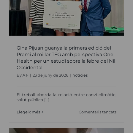
de
Veterinà
de
Salut
Pública
Gina Pijuan guanya la primera edició del
Premi al millor TFG amb perspectiva One
Health per un estudi sobre la febre del Nil
Occidental
By
A F
|
23 de juny de 2026
|
notícies
El treball aborda la relació entre canvi climàtic,
salut pública [...]
a
Llegeix més
Comentaris tancats
Gina
Pijuan
guanya
la