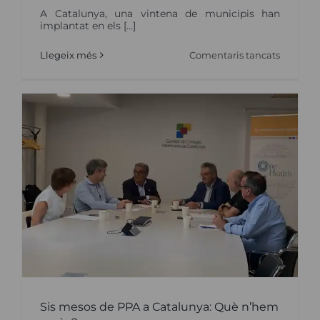
A Catalunya, una vintena de municipis han
implantat en els [...]
a
Llegeix més
Comentaris tancats
Què
és
l’ADN
caní
i
per
què
no
substitu
el
microxi
Sis mesos de PPA a Catalunya: Què n’hem