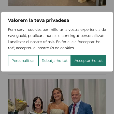
El CCVC trasllada al Departament de Salut
Valorem la teva privadesa
la proposta de crear l’especialitat de
Veterinària de Salut Pública
Fem servir cookies per millorar la vostra experiència de
By
A F
|
25 de juny de 2026
|
notícies
navegació, publicar anuncis o contingut personalitzats
i analitzar el nostre trànsit. En fer clic a "Acceptar-ho
tot", accepteu el nostre ús de cookies.
La veterinària continua sent l’única professió
sanitària sense accés a [...]
Personalitzar
Rebutja-ho tot
Acceptar-ho tot
a
Llegeix més
Comentaris tancats
El
CCVC
trasllada
al
Depart
de
Salut
la
propost
de
crear
l’especia