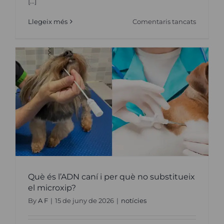
[...]
a
Llegeix més
Comentaris tancats
Gossos,
gats
i
petards:
com
podem
minimit
l’estrès
dels
animals
durant
les
revetlles
Què és l’ADN caní i per què no substitueix
el microxip?
By
A F
|
15 de juny de 2026
|
notícies