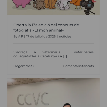
Oberta la 13a edició del concurs de
fotografia «El món animal»
By
A F
|
17 de juliol de 2026
|
notícies
S’adreça a veterinaris i veterinàries
col·legiats/des a Catalunya i a [...]
a
Llegeix més
Comentaris tancats
Oberta
la
13a
edició
del
concurs
de
fotografi
«El
món
animal»
b