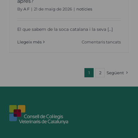
après?
By
A F
|
21 de maig de 2026
|
notícies
El que sabem de la soca catalana i la seva [...]
a
Llegeix més
Comentaris tancats
Sis
mesos
de
PPA
a
Cataluny
1
2
Següent
Què
n’hem
après?