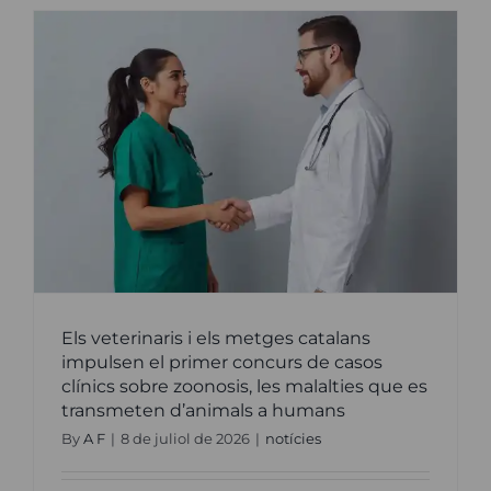
nostre
conveni
amb
AVEPA
per
seguir
impulsa
la
formaci
d’excel·l
del
col·lectiu
veterinar
s
Els veterinaris i els metges catalans
impulsen el primer concurs de casos
clínics sobre zoonosis, les malalties que es
transmeten d’animals a humans
By
A F
|
8 de juliol de 2026
|
notícies