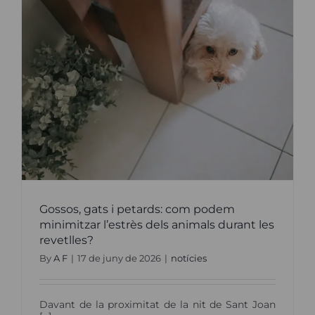
primera
edició
del
Premi
al
millor
TFG
amb
perspect
One
Health
per
un
estudi
sobre
la
febre
del
Nil
Occiden
Gossos, gats i petards: com podem
minimitzar l’estrès dels animals durant les
revetlles?
By
A F
|
17 de juny de 2026
|
notícies
Davant de la proximitat de la nit de Sant Joan