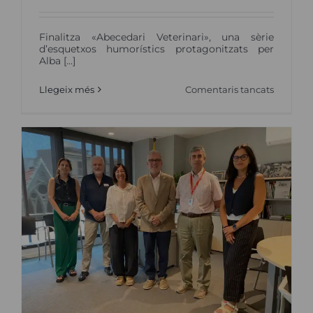
Finalitza «Abecedari Veterinari», una sèrie
d’esquetxos humorístics protagonitzats per
Alba [...]
a
Llegeix més
Comentaris tancats
De
l’antibiò
al
zel:
26
vídeos
per
entendr
la
veterinà
amb
humor