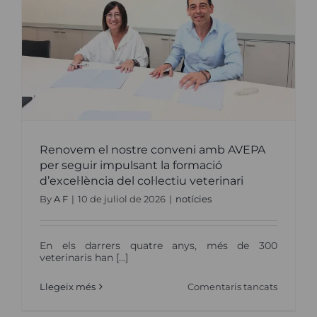
Renovem el nostre conveni amb AVEPA
per seguir impulsant la formació
d’excel·lència del col·lectiu veterinari
By
A F
|
10 de juliol de 2026
|
notícies
En els darrers quatre anys, més de 300
veterinaris han [...]
a
Llegeix més
Comentaris tancats
Renove
el