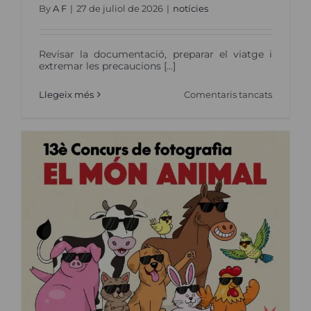
By
A F
|
27 de juliol de 2026
|
notícies
Revisar la documentació, preparar el viatge i
extremar les precaucions [...]
a
Llegeix més
Comentaris tancats
Vacance
amb
un
animal
de
company
consells
per
viatjar
amb
segureta
i
prevenir
els
cops
de
calor