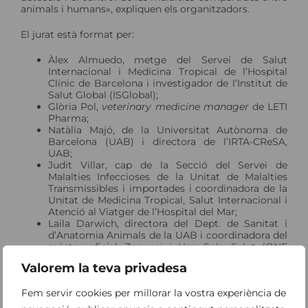
animals i humans», expliquen els organitzadors.
El jurat està format per:
Àlex Almuedo, metge del Servei de Salut
Internacional i Medicina Tropical de l’Hospital
Clínic de Barcelona i investigador de l’Institut de
Salut Global (ISGlobal);
Glòria Pol,
veterinary medicine manager
de LETI
Pharma;
Natàlia Majó, de la Universitat Autònoma de
Barcelona (UAB) i directora de l’IRTA-CReSA,
UAB;
Judit Villar, cap de la Secció del Servei de
Malalties Infeccioses de la Unitat de Malalties
Transmissibles i importades i coordinadora de la
Unitat de Medicina Tropical, Salut Internacional i
Atenció al Viatger de l’Hospital del Mar;
Laila Darwich, directora del Dept. de Sanitat i
d’Anatomia Animals de la UAB i coordinadora del
màster oficial Zoonosi i Una Sola Salut (ONE
HEALTH);
Valorem la teva privadesa
Jordi Bosch, metge pediatre i cap de la secció de
Salut Ambiental del Col·legi Oficial de Metges de
Fem servir cookies per millorar la vostra experiència de
Lleida;
Tomàs Montalvo, cap del Servei de Vigi­lància i