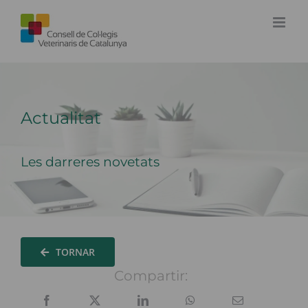
Skip
to
content
Actualitat
Les darreres novetats
TORNAR
Compartir: