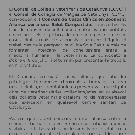
El
Consell de Col·legis Veterinaris de Catalunya (CCVC)
i
el
Consell de Col·legis de Metges de Catalunya (CCMC)
convoquen el
I Concurs de Casos Clínics en Zoonosis:
Aliança per a una Salut Compartida.
La iniciativa és
fruit del conveni de col·laboració entre les dues entitats
i neix amb els objectius de recollir i posar en valor
casos clínics reals de zoonosis que exemplifiquin el
treball des de la perspectiva d’Una Sola Salut, a més de
fomentar l’intercanvi de coneixement entre la
medicina humana i la veterinària. La convocatòria
s’obre el 8 de juliol, i el termini per presentar-hi treballs
és l’1 d’octubre.
El Concurs premiarà casos clínics que abordin
patologies transmeses d’animals a humans, la seva
gestió clínica, epidemiològica o preventiva, i que siguin
obra de veterinaris/àries col·legiats/ades en qualsevol
dels col·legis veterinaris catalans i/o de metges/esses
que exerceixin en qualsevol centre sanitari de
Catalunya.
«Volem que aquest concurs reforci l’aliança entre la
medicina humana i la veterinària i contribueixi a donar
visibilitat a la tasca dels professionals de la salut en la
detecció i el control de les malalties compartides entre