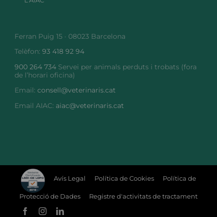
L’AIAC
Ferran Puig 15 · 08023 Barcelona
Telèfon:
93 418 92 94
900 264 734
Servei per animals perduts i trobats (fora
de l’horari oficina)
Email:
consell@veterinaris.cat
Email AIAC:
aiac@veterinaris.cat
Avís Legal
Política de Cookies
Política de
Protecció de Dades
Registre d'activitats de tractament
Facebook
Instagram
LinkedIn