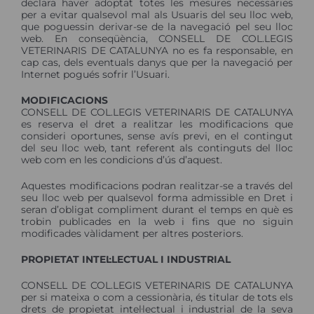
declara haver adoptat totes les mesures necessàries
per a evitar qualsevol mal als Usuaris del seu lloc web,
que poguessin derivar-se de la navegació pel seu lloc
web. En conseqüència, CONSELL DE COL.LEGIS
VETERINARIS DE CATALUNYA no es fa responsable, en
cap cas, dels eventuals danys que per la navegació per
Internet pogués sofrir l’Usuari.
MODIFICACIONS
CONSELL DE COL.LEGIS VETERINARIS DE CATALUNYA
es reserva el dret a realitzar les modificacions que
consideri oportunes, sense avís previ, en el contingut
del seu lloc web, tant referent als continguts del lloc
web com en les condicions d’ús d’aquest.
Aquestes modificacions podran realitzar-se a través del
seu lloc web per qualsevol forma admissible en Dret i
seran d’obligat compliment durant el temps en què es
trobin publicades en la web i fins que no siguin
modificades vàlidament per altres posteriors.
PROPIETAT INTEL·LECTUAL I INDUSTRIAL
CONSELL DE COL.LEGIS VETERINARIS DE CATALUNYA
per si mateixa o com a cessionària, és titular de tots els
drets de propietat intel·lectual i industrial de la seva