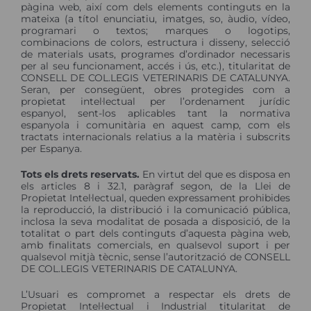
pàgina web, així com dels elements continguts en la
mateixa (a títol enunciatiu, imatges, so, àudio, vídeo,
programari o textos; marques o logotips,
combinacions de colors, estructura i disseny, selecció
de materials usats, programes d’ordinador necessaris
per al seu funcionament, accés i ús, etc.), titularitat de
CONSELL DE COL.LEGIS VETERINARIS DE CATALUNYA.
Seran, per consegüent, obres protegides com a
propietat intel·lectual per l’ordenament jurídic
espanyol, sent-los aplicables tant la normativa
espanyola i comunitària en aquest camp, com els
tractats internacionals relatius a la matèria i subscrits
per Espanya.
Tots els drets reservats.
En virtut del que es disposa en
els articles 8 i 32.1, paràgraf segon, de la Llei de
Propietat Intel·lectual, queden expressament prohibides
la reproducció, la distribució i la comunicació pública,
inclosa la seva modalitat de posada a disposició, de la
totalitat o part dels continguts d’aquesta pàgina web,
amb finalitats comercials, en qualsevol suport i per
qualsevol mitjà tècnic, sense l’autorització de CONSELL
DE COL.LEGIS VETERINARIS DE CATALUNYA.
L’Usuari es compromet a respectar els drets de
Propietat Intel·lectual i Industrial titularitat de