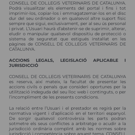
CONSELL DE COL.LEGIS VETERINARIS DE CATALUNYA.
Podrà visualitzar els elements del portal i fins i tot
imprimir-los, copiar-los i emmagatzemar-los en el disc
dur del seu ordinador o en qualsevol altre suport físic
sempre que sigui, exclusivament, per al seu ús personal
i privat. L’Usuari haurà d’abstenir-se de suprimir, alterar,
eludir o manipular qualsevol dispositiu de protecció o
sistema de seguretat que estigués instal·lat en les
pàgines de CONSELL DE COL.LEGIS VETERINARIS DE
CATALUNYA.
ACCIONS LEGALS, LEGISLACIÓ APLICABLE I
JURISDICCIÓ
CONSELL DE COL.LEGIS VETERINARIS DE CATALUNYA
es reserva, així mateix, la facultat de presentar les
accions civils o penals que consideri oportunes per la
utilització indeguda del seu lloc web i continguts, o per
l’incompliment de les presents condicions.
La relació entre l’Usuari i el prestador es regirà per la
normativa vigent i d’aplicació en el territori espanyol.
De sorgir qualsevol controvèrsia les parts podran
sotmetre els seus conflictes a arbitratge o acudir a la
jurisdicció ordinària complint amb les normes sobre
jurisdicció i competència sobre aquest tema. CONSELL