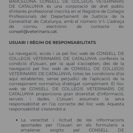
BARCELONA. CONSELL DE COL.LEGIS VETERINARIS
DE CATALUNYA és una corporació de dret públic
d’interès professional inscrita en el Registre de Col·legis
Professionals del Departament de Justícia de la
Generalitat de Catalunya, amb el número V-1. L’adreça
de correu electrònic de contacte és:
consell@veterinaris.cat
.
USUARI I RÈGIM DE RESPONSABILITATS
La navegació, accés i ús pel lloc web de CONSELL DE
COL.LEGIS VETERINARIS DE CATALUNYA confereix la
condició d’Usuari, per la qual s’accepten, des de la
navegació pel lloc web de CONSELL DE COL.LEGIS
VETERINARIS DE CATALUNYA, totes les condicions d’ús
aquí establertes, sense perjudici de l’aplicació de la
corresponent normativa d’obligat compliment. El lloc
web de CONSELL DE COL.LEGIS VETERINARIS DE
CATALUNYA proporciona gran diversitat d’informació,
serveis i dades. L’Usuari assumeix la seva
responsabilitat en l’ús correcte del lloc web. Aquesta
responsabilitat s’estendrà a:
La veracitat i licitud de les informacions
aportades per l’Usuari en els formularis a
emplenar exigits pel CONSELL DE