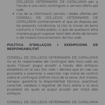
COL.LEGIS VETERINARIS DE CATALUNYA per a
l’accés a uns certs continguts o serveis oferts pel
web.
L’ús de la informació, serveis i dades ofertes per
CONSELL DE COL.LEGIS VETERINARIS DE
CATALUNYA contràriament al que es disposa per
les presents condicions, la Llei, la moral, els bons
costums o l’ordre públic, o que de qualsevol altra
manera puguin suposar lesió dels drets de tercers
o del mateix funcionament del lloc web.
POLÍTICA D’ENLLAÇOS I EXEMPCIONS DE
RESPONSABILITAT
CONSELL DE COL.LEGIS VETERINARIS DE CATALUNYA
no es fa responsable del contingut dels llocs web als
quals l’Usuari pugui accedir a través dels enllaços
establerts en el seu lloc web i declara que en cap cas
procedirà a examinar o exercitar cap mena de control
sobre el contingut d’altres llocs de la xarxa. Així mateix,
tampoc garantirà la disponibilitat tècnica, exactitud,
veracitat, validesa o legalitat de llocs aliens a la seva
propietat als quals es pugui accedir per mitjà dels
enllaços.
CONSELL DE COL.LEGIS VETERINARIS DE CATALUNYA