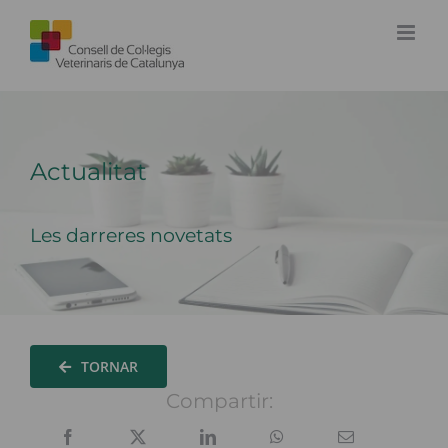
Skip
to
content
Actualitat
Les darreres novetats
TORNAR
Compartir: