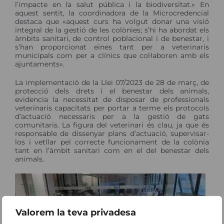
l’impacte en la salut pública i la biodiversitat.» En
aquest sentit, la coordinadora de la Microcredencial
destaca que «aquest curs ha volgut donar una visió
integral de la gestió de les colònies; s’hi ha abordat els
àmbits sanitari, de control poblacional i de benestar, i
s’han proporcionat eines tant per a veterinaris
municipals com per a clínics que col·laboren amb els
ajuntaments».
La implementació de la Llei 07/2023 de 28 de març, de
protecció dels drets i el benestar dels animals,
evidencia la necessitat de disposar de professionals
veterinaris capacitats per portar a terme els protocols
d’actuació necessaris per a la gestió de gats
comunitaris. La figura del veterinari és clau, ja que és
responsable de dissenyar plans d’actuació, supervisar-
los i vetllar pel correcte funcionament de la colònia
tant en l’àmbit sanitari com en el del benestar dels
animals.
Valorem la teva privadesa