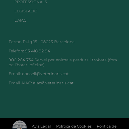
PROFESSIONALS
LEGISLACIÓ
L’AIAC
Ferran Puig 15 · 08023 Barcelona
Telèfon:
93 418 92 94
900 264 734
Servei per animals perduts i trobats (fora
de l’horari oficina)
Email:
consell@veterinaris.cat
Email AIAC:
aiac@veterinaris.cat
Avís Legal
Política de Cookies
Política de