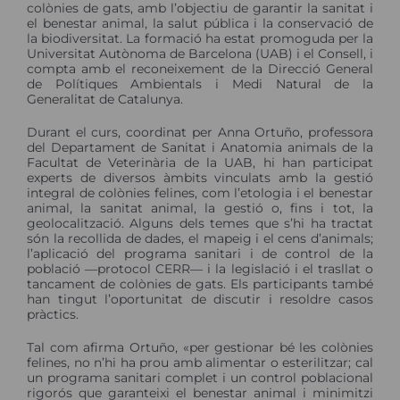
colònies de gats, amb l’objectiu de garantir la sanitat i
el benestar animal, la salut pública i la conservació de
la biodiversitat. La formació ha estat promoguda per la
Universitat Autònoma de Barcelona (UAB) i el Consell, i
compta amb el reconeixement de la Direcció General
de Polítiques Ambientals i Medi Natural de la
Generalitat de Catalunya.
Durant el curs, coordinat per Anna Ortuño, professora
del Departament de Sanitat i Anatomia animals de la
Facultat de Veterinària de la UAB, hi han participat
experts de diversos àmbits vinculats amb la gestió
integral de colònies felines, com l’etologia i el benestar
animal, la sanitat animal, la gestió o, fins i tot, la
geolocalització. Alguns dels temes que s’hi ha tractat
són la recollida de dades, el mapeig i el cens d’animals;
l’aplicació del programa sanitari i de control de la
població ―protocol CERR― i la legislació i el trasllat o
tancament de colònies de gats. Els participants també
han tingut l’oportunitat de discutir i resoldre casos
pràctics.
Tal com afirma Ortuño, «per gestionar bé les colònies
felines, no n’hi ha prou amb alimentar o esterilitzar; cal
un programa sanitari complet i un control poblacional
rigorós que garanteixi el benestar animal i minimitzi