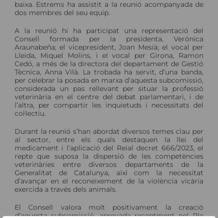
baixa. Estrems ha assistit a la reunió acompanyada de
dos membres del seu equip.
A la reunió hi ha participat una representació del
Consell formada per la presidenta, Verónica
Araunabeña; el vicepresident, Joan Mesià; el vocal per
Lleida, Miquel Molins, i el vocal per Girona, Ramon
Cedó, a més de la directora del departament de Gestió
Tècnica, Anna Vilà. La trobada ha servit, d’una banda,
per celebrar la posada en marxa d’aquesta subcomissió,
considerada un pas rellevant per situar la professió
veterinària en el centre del debat parlamentari, i de
l’altra, per compartir les inquietuds i necessitats del
col·lectiu.
Durant la reunió s’han abordat diversos temes clau per
al sector, entre els quals destaquen la llei del
medicament i l’aplicació del Reial decret 666/2023, el
repte que suposa la dispersió de les competències
veterinàries entre diversos departaments de la
Generalitat de Catalunya, així com la necessitat
d’avançar en el reconeixement de la violència vicària
exercida a través dels animals.
El Consell valora molt positivament la creació
d’aquesta subcomissió, aprovada recentment pel Ple