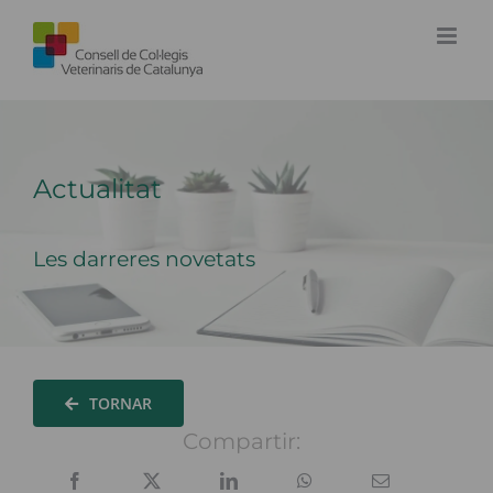
Skip
to
content
Actualitat
Les darreres novetats
TORNAR
Compartir: