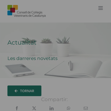
Skip
to
content
Actualitat
Les darreres novetats
TORNAR
Compartir: