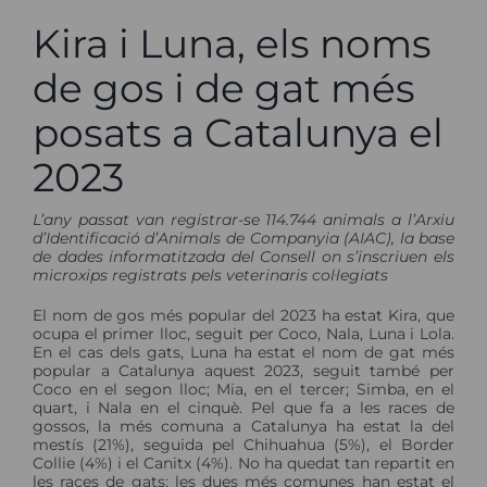
Kira i Luna, els noms
de gos i de gat més
posats a Catalunya el
2023
L’any passat van registrar-se 114.744 animals a l’Arxiu
d’Identificació d’Animals de Companyia (AIAC), la base
de dades informatitzada del Consell on s’inscriuen els
microxips registrats pels veterinaris col·legiats
El nom de gos més popular del 2023 ha estat Kira, que
ocupa el primer lloc, seguit per Coco, Nala, Luna i Lola.
En el cas dels gats, Luna ha estat el nom de gat més
popular a Catalunya aquest 2023, seguit també per
Coco en el segon lloc; Mia, en el tercer; Simba, en el
quart, i Nala en el cinquè. Pel que fa a les races de
gossos, la més comuna a Catalunya ha estat la del
mestís (21%), seguida pel Chihuahua (5%), el Border
Collie (4%) i el Canitx (4%). No ha quedat tan repartit en
les races de gats: les dues més comunes han estat el