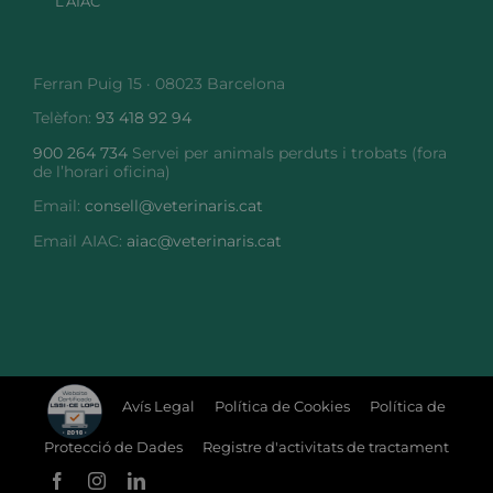
L’AIAC
Ferran Puig 15 · 08023 Barcelona
Telèfon:
93 418 92 94
900 264 734
Servei per animals perduts i trobats (fora
de l’horari oficina)
Email:
consell@veterinaris.cat
Email AIAC:
aiac@veterinaris.cat
Avís Legal
Política de Cookies
Política de
Protecció de Dades
Registre d'activitats de tractament
Facebook
Instagram
LinkedIn