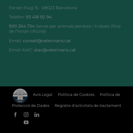
Ferran Puig 15 · 08023 Barcelona
Telèfon:
93 418 92 94
900 264 734
Servei per animals perduts i trobats (fora
de l’horari oficina)
Email:
consell@veterinaris.cat
Email AIAC:
aiac@veterinaris.cat
Avís Legal
Política de Cookies
Política de
Protecció de Dades
Registre d'activitats de tractament
Facebook
Instagram
LinkedIn
YouTube