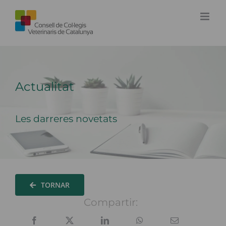
Skip
to
content
Actualitat
Les darreres novetats
TORNAR
Compartir: