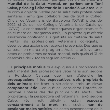
Mundial de la Salut Mental, en parlem amb Toni
Calvo, psicòleg i director de la Fundació Galatea
, que
té com a objectiu vetllar per la salut dels professionals
sanitaris, i amb què col·labora, des del 2011 el Col·legi
Oficial de Veterinaris de Barcelona (COVB) i, des del
2022, el Consell de Col·legis Veterinaris de Catalunya
(CCVC). La col·laboració entre aquests organismes es fa
en el marc del programa Assís, un projecte que ofereix
assistència confidencial i gratuïta en matèria de salut
mental als professionals veterinaris col·legiats, i
desenvolupa accions de recerca i prevenció. Des que es
va posar en marxa, el programa Assís ha atès vuitanta
casos de problemes de salut mental, dels quals el 31 de
desembre del 2022 en seguien actius 27.
Els
principals motius
que expliquen els problemes de
salut mental dels professionals veterinaris són, segons
la Fundació Galatea: que han d’atendre
les
preocupacions i les expectatives dels propietaris
dels animals
; fer front a situacions amb un elevat
component ètic
―en què cal considerar l’interès de
l’animal, l’interès des del punt de vista afectiu dels
propietaris, i la perspectiva del veterinari, i això, segons
Calvo, «és molt difícil»―; estan
exposats
constantment a la mort
, molt sovint
han de
gestionar males notícies
, els costa desconnectar de la