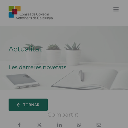
Skip
to
content
Actualitat
Les darreres novetats
TORNAR
Compartir: