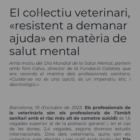
El col·lectiu veterinari,
«resistent a demanar
ajuda» en matèria de
salut mental
Amb motiu del Dia Mundial de la Salut Mental, parlem
amb Toni Calvo, director de la Fundació Galatea, que
ens recorda el mantra dels professionals sanitaris:
«Cuidar-se no és una opció, és un imperatiu ètic i
deontològic.»
Barcelona, 10 d’octubre de 2023.
Els professionals de
la veterinària són els professionals de l’àmbit
sanitari amb el risc més alt de cometre suïcidi:
és 1,6
vegades superior al de la població general i, en el cas
de les dones, 2,4 vegades, segons diversos estudis
internacionals. Dins dels veterinaris, quins són els
col·lectius més afectats i per què? Amb motiu del
Dia